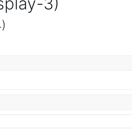
splay-3)
4)